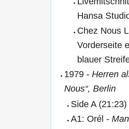
Livemitschni
Hansa Studio
Chez Nous LP
Vorderseite 
blauer Streif
1979 -
Herren a
Nous“, Berlin
Side A (21:23)
A1: Orél -
Man 