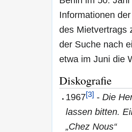
Berlin im 50. Jah
Informationen de
des Mietvertrags 
der Suche nach ei
etwa im Juni die
Diskografie
[3]
1967
-
Die He
lassen bitten. E
„Chez Nous“