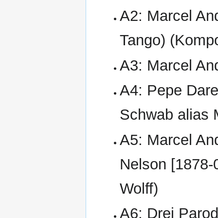
A2: Marcel An
Tango) (Kompon
A3: Marcel An
A4: Pepe Dar
Schwab alias 
A5: Marcel An
Nelson [1878-04
Wolff)
A6: Drei Parod