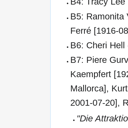
B4: Tracy Lee
B5: Ramonita 
Ferré [1916-0
B6: Cheri Hell
B7: Piere Gur
Kaempfert [19
Mallorca], Kur
2001-07-20], R
"Die Attrakt