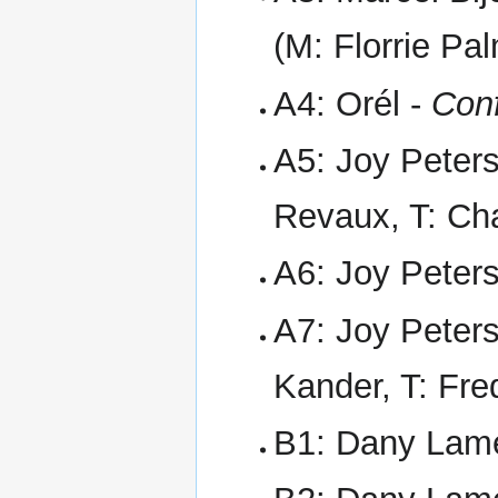
(M: Florrie Pa
A4: Orél -
Con
A5: Joy Peter
Revaux, T: Cha
A6: Joy Peter
A7: Joy Peter
Kander, T: Fre
B1: Dany Lam