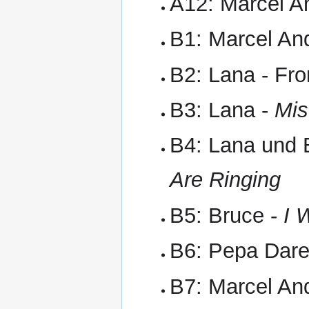
A12: Marcel A
B1: Marcel An
B2: Lana - Fr
B3: Lana -
Mis
B4: Lana und 
Are Ringing
B5: Bruce -
I 
B6: Pepa Dar
B7: Marcel An