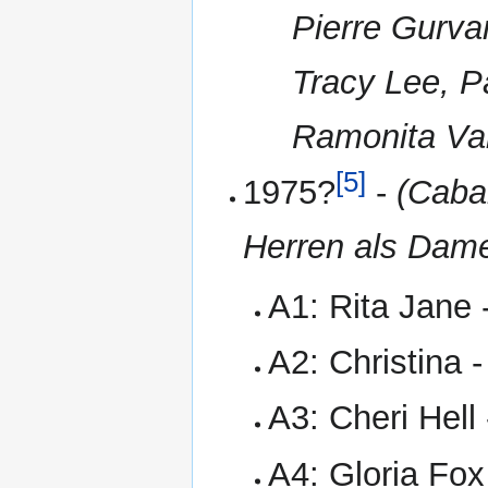
Pierre Gurva
Tracy Lee, P
Ramonita Va
[5]
1975?
-
(Cabar
Herren als Dam
A1: Rita Jane 
A2: Christina 
A3: Cheri Hell
A4: Gloria Fox