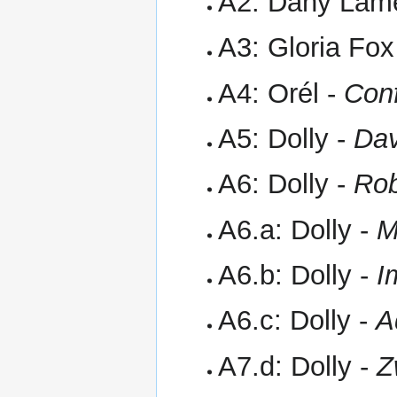
A2: Dany Lam
A3: Gloria Fox
A4: Orél -
Con
A5: Dolly -
Dav
A6: Dolly -
Rob
A6.a: Dolly -
M
A6.b: Dolly -
I
A6.c: Dolly -
A
A7.d: Dolly -
Z