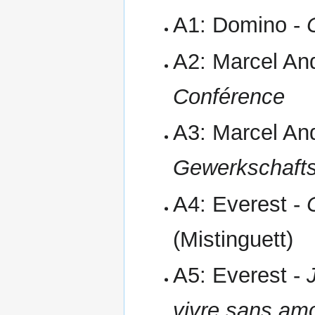
A1: Domino -
A2: Marcel And
Conférence
A3: Marcel And
Gewerkschaft
A4: Everest -
(Mistinguett)
A5: Everest -
vivre sans am