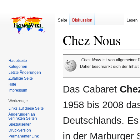
Seite
Diskussion
Lesen
Chez Nous
Zur
Zur
Chez Nous
ist von allgemeiner 
Hauptseite
Navigation
Suche
Kategorien
Daher beschränkt sich der Inhalt
springen
springen
Letzte Änderungen
Zufällige Seite
Hilfe
Das Cabaret
Che
Impressum
Werkzeuge
1958 bis 2008 das
Links auf diese Seite
Änderungen an
Deutschlands. Es
verlinkten Seiten
Spezialseiten
Druckversion
in der Marburger 
Permanenter Link