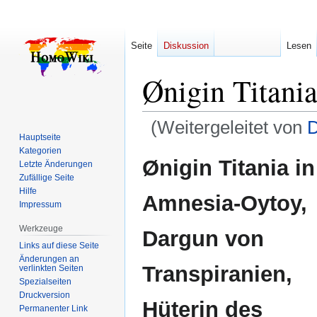
Seite
Diskussion
Lesen
Ønigin Titani
(Weitergeleitet von
D
Hauptseite
Kategorien
Zur
Zur
Ønigin Titania in
Letzte Änderungen
Navigation
Suche
Zufällige Seite
springen
springen
Hilfe
Amnesia-Oytoy,
Impressum
Werkzeuge
Dargun von
Links auf diese Seite
Änderungen an
Transpiranien,
verlinkten Seiten
Spezialseiten
Druckversion
Hüterin des
Permanenter Link