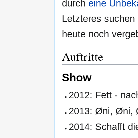
durch
eine Unbek
Letzteres suchen
heute noch verge
Auftritte
Show
2012: Fett - na
2013: Øni, Øni, 
2014: Schafft d