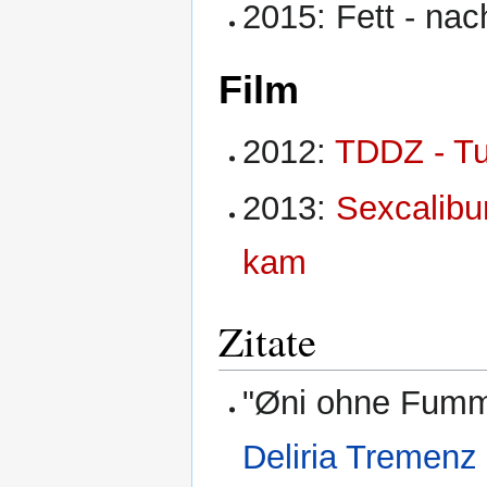
2015: Fett - na
Film
2012:
TDDZ - Tu
2013:
Sexcalibu
kam
Zitate
"Øni ohne Fumme
Deliria Tremenz