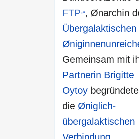
FTP
, Ønarchin d
Übergalaktischen
Øniginnenunreich
Gemeinsam mit ih
Partnerin
Brigitte
Oytoy
begründete
die
Øniglich-
übergalaktischen
Verbindung
.