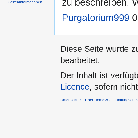
zu beschreiben. Wü
Seiten­­informationen
Purgatorium999
0
Diese Seite wurde z
bearbeitet.
Der Inhalt ist verfüg
Licence
, sofern nic
Datenschutz
Über HomoWiki
Haftungsauss