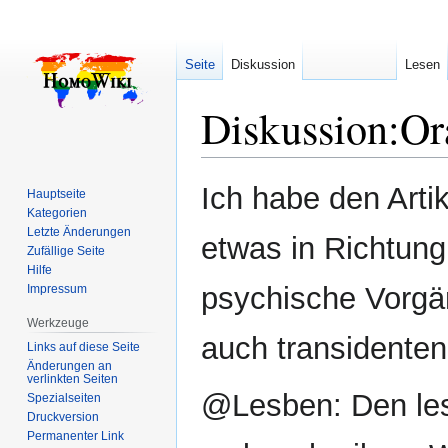
Seite
Diskussion
Lesen
Diskussion
:
Or
Zur
Zur
Ich habe den Artik
Hauptseite
Navigation
Suche
Kategorien
springen
springen
Letzte Änderungen
etwas in Richtun
Zufällige Seite
Hilfe
psychische Vorgä
Impressum
Werkzeuge
auch transidente
Links auf diese Seite
Änderungen an
verlinkten Seiten
@Lesben: Den les
Spezialseiten
Druckversion
Permanenter Link