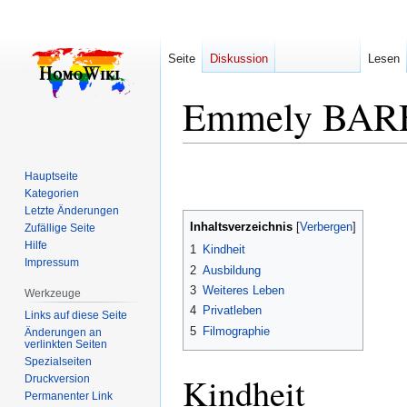
Seite
Diskussion
Lesen
Emmely BARE
Zur
Zur
Hauptseite
Navigation
Suche
Kategorien
springen
springen
Letzte Änderungen
Inhaltsverzeichnis
Zufällige Seite
Hilfe
1
Kindheit
Impressum
2
Ausbildung
3
Weiteres Leben
Werkzeuge
4
Privatleben
Links auf diese Seite
5
Filmographie
Änderungen an
verlinkten Seiten
Spezialseiten
Kindheit
Druckversion
Permanenter Link