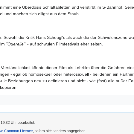
o, nimmt eine Überdosis Schlaftabletten und verstirbt im S-Bahnhof. S
pel und machen sich eiligst aus dem Staub.
 Sowohl die Kritik Hans Scheugl's als auch die der Schwulenszene wa
ilm
"Querelle"'
- auf schwulen Filmfestivals eher selten.
 Verständlichkeit könnte dieser Film als Lehrfilm über die Gefahren e
ngen - egal ob homosexuell oder heterosexuell - bei denen ein Partner
le Beziehungen neu zu definieren und nicht - wie (fast) alle außer Faß
kopieren.
 19:32 Uhr bearbeitet.
ive Common Licence
, sofern nicht anders angegeben.