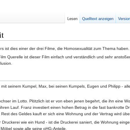
Lesen
Quelltext anzeigen
Versio
it
 ist dies einer der drei Filme, die Homosexualität zum Thema haben.
lm Querelle ist dieser Film einfach und verständlich und sehr anstoße
lusion.
t mit seinem Kumpel, Max, bei seinen Kumpels, Eugen und Philipp - all
chser im Lotto. Plötzlich ist er von eben jenen begehrt, die ihn eine
en Lauf. Franz investiert einen hohen Betrag in die fast bankrotte Dr
m Rest des Geldes kauft er sich eine Wohnung und der Vertrag wird übe
der Druckerei wie ein Hund - ist die Druckerei saniert, die Wohnung ei
 Möbel sowie alle seine oHG-Anteile.