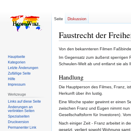
Seite
Diskussion
Faustrecht der Freihe
Zur
Zur
Von den bekannteren Filmen Faßbinders
Navigation
Suche
Hauptseite
Im Gegensatz zum äußerst sperrigen Fi
springen
springen
Kategorien
Schwulen-Welt ab und entlarvt sie als Il
Letzte Änderungen
Zufällige Seite
Handlung
Hilfe
Impressum
Die Hauptperson des Filmes, Franz, is
Herkunft über ihn lustig.
Werkzeuge
Links auf diese Seite
Eine Woche spater gewinnt er einen Se
Änderungen an
zwischen Franz und Eugen nimmt nun ihr
verlinkten Seiten
Gesellschaftsform für Investoren). Vo
Spezialseiten
Druckversion
Nach einiger Zeit - Franz arbeitet in 
Permanenter Link
gesetzt, verliert sowohl Wohnung samt