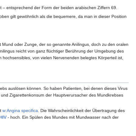
t – entsprechend der Form der beiden arabischen Ziffern 69.
 oben gilt gewöhnlich als die bequemere, da man in dieser Position
it Mund oder Zunge, der so genannte Anilingus, doch zu den oralen
Anilingus reicht von ganz flüchtiger Berührung der Umgebung des
n hochsensibles, von vielen Nervenenden belegtes Körperteil ist,
rebs auslösen können. So haben Patienten, bei denen dieses Virus
ol- und Zigarettenkonsum der Hauptverursacher des Mundkrebses
ßt
w:Angina specifica
. Die Wahrscheinlichkeit der Übertragung des
HIV
- hoch. Ein Spülen des Mundes mit Mundwasser nach der