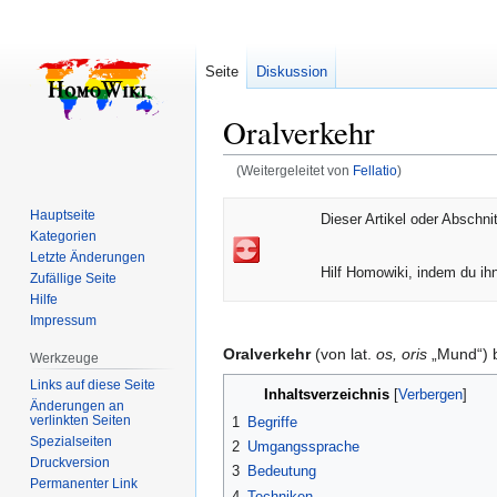
Seite
Diskussion
Oralverkehr
(Weitergeleitet von
Fellatio
)
Zur
Zur
Hauptseite
Dieser Artikel oder Abschnit
Navigation
Suche
Kategorien
springen
springen
Letzte Änderungen
Hilf Homowiki, indem du ihn
Zufällige Seite
Hilfe
Impressum
Oralverkehr
(von lat.
os, oris
„Mund“) b
Werkzeuge
Links auf diese Seite
Inhaltsverzeichnis
Änderungen an
verlinkten Seiten
1
Begriffe
Spezialseiten
2
Umgangssprache
Druckversion
3
Bedeutung
Permanenter Link
4
Techniken