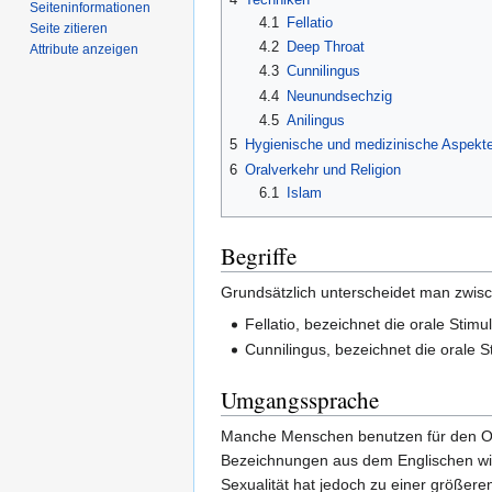
Seiten­­informationen
4.1
Fellatio
Seite zitieren
4.2
Deep Throat
Attribute anzeigen
4.3
Cunnilingus
4.4
Neunundsechzig
4.5
Anilingus
5
Hygienische und medizinische Aspekt
6
Oralverkehr und Religion
6.1
Islam
Begriffe
Grundsätzlich unterscheidet man zwisc
Fellatio, bezeichnet die orale Stimu
Cunnilingus, bezeichnet die orale S
Umgangssprache
Manche Menschen benutzen für den Or
Bezeichnungen aus dem Englischen w
Sexualität hat jedoch zu einer größer