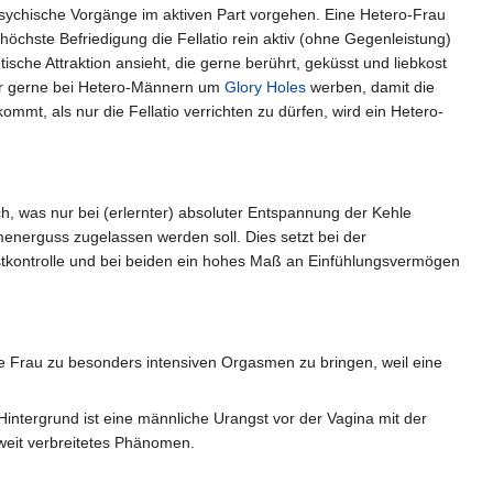
 psychische Vorgänge im aktiven Part vorgehen. Eine Hetero-Frau
höchste Befriedigung die Fellatio rein aktiv (ohne Gegenleistung)
sche Attraktion ansieht, die gerne berührt, geküsst und liebkost
sehr gerne bei Hetero-Männern um
Glory Holes
werben, damit die
mmt, als nur die Fellatio verrichten zu dürfen, wird ein Hetero-
ch, was nur bei (erlernter) absoluter Entspannung der Kehle
amenerguss zugelassen werden soll. Dies setzt bei der
kontrolle und bei beiden ein hohes Maß an Einfühlungsvermögen
 die Frau zu besonders intensiven Orgasmen zu bringen, weil eine
Hintergrund ist eine männliche Urangst vor der Vagina mit der
weit verbreitetes Phänomen.