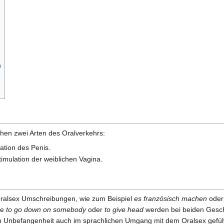
e
hen zwei Arten des Oralverkehrs:
lation des Penis.
timulation der weiblichen Vagina.
alsex Umschreibungen, wie zum Beispiel
es französisch machen
ode
ie
to go down on somebody
oder
to give head
werden bei beiden Geschl
en Unbefangenheit auch im sprachlichen Umgang mit dem Oralsex gefüh