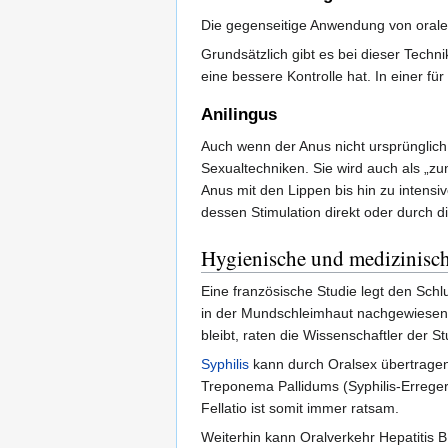
Die gegenseitige Anwendung von oraler
Grundsätzlich gibt es bei dieser Techni
eine bessere Kontrolle hat. In einer fü
Anilingus
Auch wenn der Anus nicht ursprünglich
Sexualtechniken. Sie wird auch als „z
Anus mit den Lippen bis hin zu intensi
dessen Stimulation direkt oder durch d
Hygienische und medizinisc
Eine französische Studie legt den Sch
in der Mundschleimhaut nachgewiesen 
bleibt, raten die Wissenschaftler der S
Syphilis
kann durch Oralsex übertragen
Treponema Pallidums (Syphilis-Erreger)
Fellatio ist somit immer ratsam.
Weiterhin kann Oralverkehr Hepatitis B