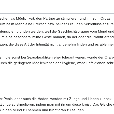
chen als Möglichkeit, den Partner zu stimulieren und ihn zum Orgasm
el um beim Mann eine Erektion bzw. bei der Frau den Sekretfluss anzur
intensiv empfunden werden, weil die Geschlechtsorgane vom Mund und m
um eine besonders intime Geste handelt, da der oder die Praktiziere
auen, die diese Art der Intimität nicht angenehm finden und es ablehn
en, die sonst bei Sexualpraktiken eher tolerant waren, wurde der Oralver
rch die geringeren Möglichkeiten der Hygiene, wobei Infektionen sehr 
n.
der Penis, aber auch die Hoden, werden mit Zunge und Lippen zur sex
r Zunge zu stimulieren, indem man mit ihr um diese kreist. Das Gleiche
nis in den Mund zu nehmen und leicht dran zu saugen.