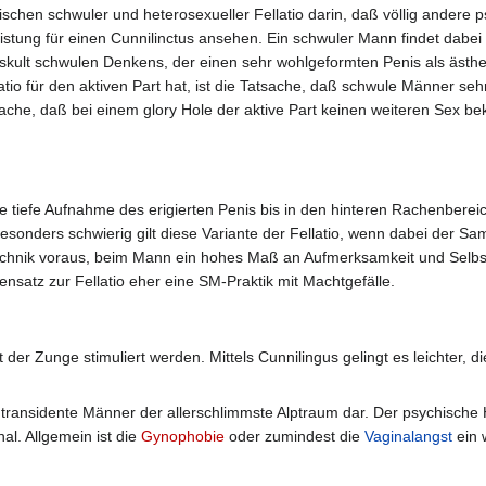
ischen schwuler und heterosexueller Fellatio darin, daß völlig andere
istung für einen Cunnilinctus ansehen. Ein schwuler Mann findet dabei 
skult schwulen Denkens, der einen sehr wohlgeformten Penis als ästheti
latio für den aktiven Part hat, ist die Tatsache, daß schwule Männer 
ache, daß bei einem glory Hole der aktive Part keinen weiteren Sex beko
ie tiefe Aufnahme des erigierten Penis bis in den hinteren Rachenberei
 besonders schwierig gilt diese Variante der Fellatio, wenn dabei der S
hnik voraus, beim Mann ein hohes Maß an Aufmerksamkeit und Selbst
nsatz zur Fellatio eher eine SM-Praktik mit Machtgefälle.
 der Zunge stimuliert werden. Mittels Cunnilingus gelingt es leichter,
nd transidente Männer der allerschlimmste Alptraum dar. Der psychische 
al. Allgemein ist die
Gynophobie
oder zumindest die
Vaginalangst
ein 