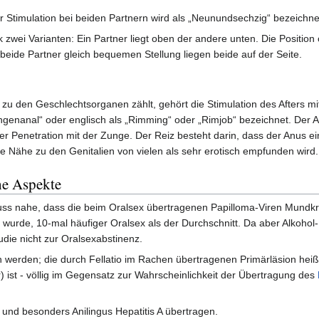
 Stimulation bei beiden Partnern wird als „Neunundsechzig“ bezeichne
k zwei Varianten: Ein Partner liegt oben der andere unten. Die Position
r beide Partner gleich bequemen Stellung liegen beide auf der Seite.
 zu den Geschlechtsorganen zählt, gehört die Stimulation des Afters m
ungenanal“ oder englisch als „Rimming“ oder „Rimjob“ bezeichnet. Der 
ver Penetration mit der Zunge. Der Reiz besteht darin, dass der Anus ei
ie Nähe zu den Genitalien von vielen als sehr erotisch empfunden wird.
he Aspekte
luss nahe, dass die beim Oralsex übertragenen Papilloma-Viren Mundk
wurde, 10-mal häufiger Oralsex als der Durchschnitt. Da aber Alkoh
tudie nicht zur Oralsexabstinenz.
 werden; die durch Fellatio im Rachen übertragenen Primärläsion hei
 ist - völlig im Gegensatz zur Wahrscheinlichkeit der Übertragung des
 und besonders Anilingus Hepatitis A übertragen.