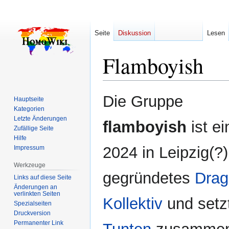
Seite
Diskussion
Lesen
Flamboyish
Zur
Zur
Die Gruppe
Hauptseite
Navigation
Suche
Kategorien
springen
springen
Letzte Änderungen
flamboyish
ist ei
Zufällige Seite
Hilfe
2024 in Leipzig(?)
Impressum
Werkzeuge
gegründetes
Drag
Links auf diese Seite
Änderungen an
verlinkten Seiten
Kollektiv
und setz
Spezialseiten
Druckversion
Permanenter Link