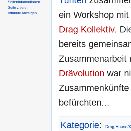
Tunten
zusammen.
Seiten­­informationen
Seite zitieren
ein Workshop mi
Attribute anzeigen
Drag Kollektiv
. Di
bereits gemeinsa
Zusammenarbeit m
Drävolution
war ni
Zusammenkünfte d
befürchten...
Kategorie
:
Drag House/Ko