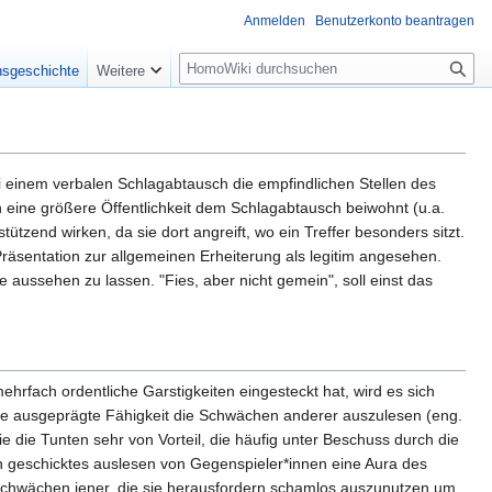
Anmelden
Benutzerkonto beantragen
Suche
nsgeschichte
Weitere
 einem verbalen Schlagabtausch die empfindlichen Stellen des
 eine größere Öffentlichkeit dem Schlagabtausch beiwohnt (u.a.
tützend wirken, da sie dort angreift, wo ein Treffer besonders sitzt.
räsentation zur allgemeinen Erheiterung als legitim angesehen.
che aussehen zu lassen. "Fies, aber nicht gemein", soll einst das
ehrfach ordentliche Garstigkeiten eingesteckt hat, wird es sich
eine ausgeprägte Fähigkeit die Schwächen anderer auszulesen (eng.
e die Tunten sehr von Vorteil, die häufig unter Beschuss durch die
ch geschicktes auslesen von Gegenspieler*innen eine Aura des
e Schwächen jener, die sie herausfordern schamlos auszunutzen um