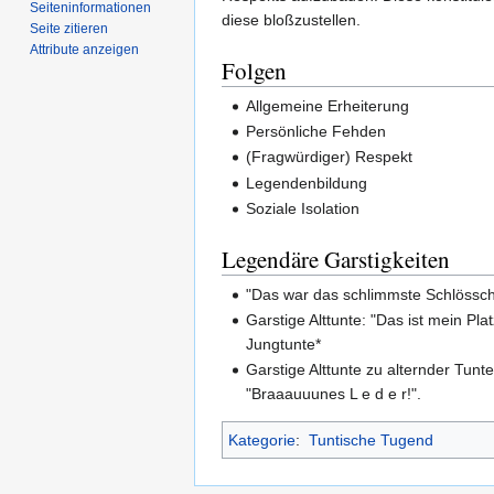
Seiten­­informationen
diese bloßzustellen.
Seite zitieren
Attribute anzeigen
Folgen
Allgemeine Erheiterung
Persönliche Fehden
(Fragwürdiger) Respekt
Legendenbildung
Soziale Isolation
Legendäre Garstigkeiten
"Das war das schlimmste Schlössche
Garstige Alttunte: "Das ist mein Pla
Jungtunte*
Garstige Alttunte zu alternder Tunt
"Braaauuunes L e d e r!".
Kategorie
:
Tuntische Tugend