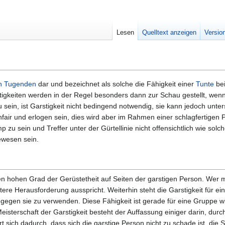
Lesen
Quelltext anzeigen
Versio
en Tugenden
dar und bezeichnet als solche die Fähigkeit einer
Tunte
bei
gkeiten werden in der Regel besonders dann zur Schau gestellt, wenn
u sein, ist Garstigkeit nicht bedingend notwendig, sie kann jedoch unters
air und erlogen sein, dies wird aber im Rahmen einer schlagfertigen P
p zu sein und Treffer unter der Gürtellinie nicht offensichtlich wie sol
gewesen sein.
inen hohen Grad der Gerüstetheit auf Seiten der garstigen Person. Wer m
tere Herausforderung ausspricht. Weiterhin steht die Garstigkeit für 
 gegen sie zu verwenden. Diese Fähigkeit ist gerade für eine Gruppe wi
isterschaft der Garstigkeit besteht der Auffassung einiger darin, dur
t sich dadurch, dass sich die garstige Person nicht zu schade ist, di