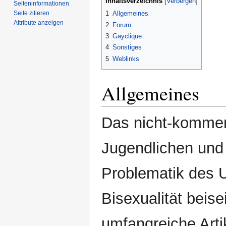
Inhaltsverzeichnis
Seiten­­informationen
Seite zitieren
1
Allgemeines
Attribute anzeigen
2
Forum
3
Gayclique
4
Sonstiges
5
Weblinks
Allgemeines
Das nicht-kommerz
Jugendlichen und
Problematik des 
Bisexualität beis
umfangreiche Art