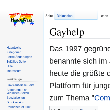
Seite
Diskussion
Lesen
Gayhelp
Zur
Zur
Das 1997 gegründ
Hauptseite
Navigation
Suche
Kategorien
springen
springen
Letzte Änderungen
benannte sich im 
Zufällige Seite
Hilfe
heute die größte 
Impressum
Werkzeuge
Plattform für jun
Links auf diese Seite
Änderungen an
verlinkten Seiten
zum Thema "
Com
Spezialseiten
Druckversion
Permanenter Link