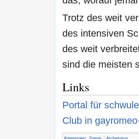
das, worauf jeman
Trotz des weit ve
des intensiven S
des weit verbreit
sind die meisten 
Links
Portal für schwul
Club in gayromeo
Kategorien
:
Szene
Archetypus