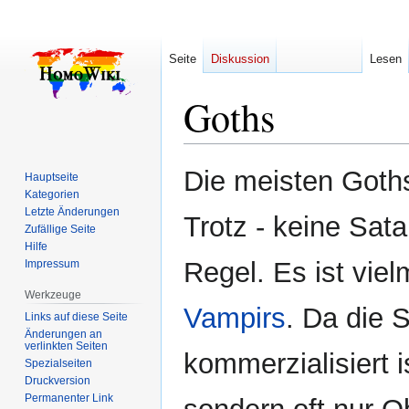
Seite
Diskussion
Lesen
Goths
Zur
Zur
Die meisten Goths
Hauptseite
Navigation
Suche
Kategorien
springen
springen
Letzte Änderungen
Trotz - keine Sat
Zufällige Seite
Hilfe
Regel. Es ist vie
Impressum
Werkzeuge
Vampirs
. Da die 
Links auf diese Seite
Änderungen an
verlinkten Seiten
kommerzialisiert is
Spezialseiten
Druckversion
Permanenter Link