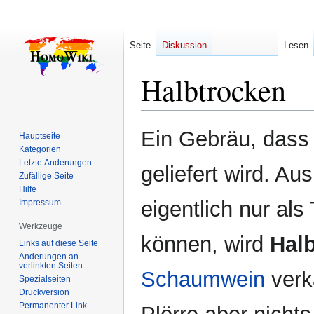
Seite
Diskussion
Lesen
Halbtrocken
Zur
Zur
Ein Gebräu, dass 
Hauptseite
Navigation
Suche
Kategorien
springen
springen
Letzte Änderungen
geliefert wird. Au
Zufällige Seite
Hilfe
eigentlich nur al
Impressum
Werkzeuge
können, wird
Hal
Links auf diese Seite
Änderungen an
verlinkten Seiten
Schaumwein
verk
Spezialseiten
Druckversion
Permanenter Link