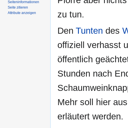
Plörre aber nicht
Seiten­­informationen
Seite zitieren
zu tun.
Attribute anzeigen
Den
Tunten
des
W
offiziell verhass
öffentlich geächte
Stunden nach En
Schaumweinknapphe
Mehr soll hier au
erläutert werden.