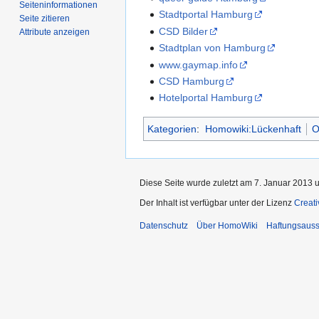
Seiten­­informationen
Stadtportal Hamburg
Seite zitieren
CSD Bilder
Attribute anzeigen
Stadtplan von Hamburg
www.gaymap.info
CSD Hamburg
Hotelportal Hamburg
Kategorien
:
Homowiki:Lückenhaft
O
Diese Seite wurde zuletzt am 7. Januar 2013 
Der Inhalt ist verfügbar unter der Lizenz
Creat
Datenschutz
Über HomoWiki
Haftungsauss