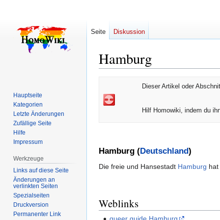
Seite
Diskussion
Hamburg
Zur
Zur
Dieser Artikel oder Abschnit
Navigation
Suche
Hauptseite
springen
springen
Kategorien
Hilf Homowiki, indem du ihn
Letzte Änderungen
Zufällige Seite
Hilfe
Impressum
Hamburg (
Deutschland
)
Werkzeuge
Die freie und Hansestadt
Hamburg
hat 
Links auf diese Seite
Änderungen an
verlinkten Seiten
Spezialseiten
Weblinks
Druckversion
Permanenter Link
queer guide Hamburg