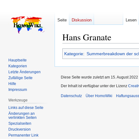
Seite
Diskussion
Lesen
Hans Granate
Zur
Zur
Kategorie
:
Summerbreakdown der sc
Navigation
Suche
Hauptseite
springen
springen
Kategorien
Letzte Änderungen
Diese Seite wurde zuletzt am 15. August 2022
Zufällige Seite
Hilfe
Der Inhalt ist verfügbar unter der Lizenz
Creat
Impressum
Datenschutz
Über HomoWiki
Haftungsauss
Werkzeuge
Links auf diese Seite
Änderungen an
verlinkten Seiten
Spezialseiten
Druckversion
Permanenter Link