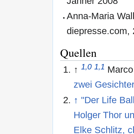
Jänner 2008
Anna-Maria Wal
diepresse.com, 
Quellen
1,0
1,1
↑
Marco
zwei Gesichte
↑
"Der Life Bal
Holger Thor und
Elke Schlitz, 