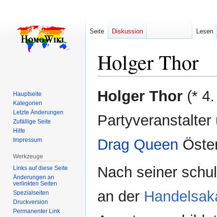
Seite
Diskussion
Lesen
Holger Thor
Zur
Zur
Holger Thor
(* 4.
Hauptseite
Navigation
Suche
Kategorien
springen
springen
Letzte Änderungen
Partyveranstalter
Zufällige Seite
Hilfe
Drag Queen
Öster
Impressum
Werkzeuge
Nach seiner schu
Links auf diese Seite
Änderungen an
verlinkten Seiten
an der
Handelsak
Spezialseiten
Druckversion
Permanenter Link