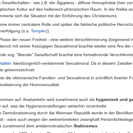
 Gesellschaften - wie z.B. der Ägyptens - diffuse Homophobie (hier zu
yptischen Kultur auf den hellenisch-phönizischen Raum. In der Antike w
limmerte sich die Situation mit der Einführung des Christentums.
eine immer zentralere Rolle und später die faktische politische Herrscha
verfolgung (s.a.
Templer
)).
Phase der neuen Freiheit - eine weitere Verschlimmerung (beginnend m
 Barock mit seiner freizügigen Sexualmoral brachte wieder eine Ära de
de sog. "liberale" Gesellschaft brachte eine fortwährende Verschlimme
talter
: kleinbürgerlich-verklemmte Sexualmoral. Da in diesem Zeitalter
bie gekennzeichnet:
e die viktorianische Familien- und Sexualmoral in schriftlich fixierter 
inalisierung der Homosexualität
mmen auf. Analverkehr wird zunehmend auch als
hygienisch und ge
auf, was die Hygienevorstellungen weiterhin vorantreibt.
ie Demokratisierung durch die Weimaer Republik wurde in der Bevölker
att - wäre auch wegen der weitverbreiteten zwanghaft Persönlichkeitsge
te zunehmend dem antidemokratischen
Stalinismus
.