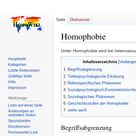
Seite
Diskussion
Homophobie
Zur
Zur
Unter Homophobie wird bei heterosex
Navigation
Suche
Hauptseite
Inhaltsverzeichnis
springen
springen
Kategorien
1
Begriffsabgrenzung
Letzte Änderungen
2
Tiefenpsychologische Erklärung
Zufällige Seite
Hilfe
3
Rollenspezifisches Phänomen
Impressum
4
Sozialpsychologisch-Eurozentristisc
5
Soziologisches Phänomen
Werkzeuge
6
Geschichtsstufen der Homophobie
Links auf diese Seite
7
siehe auch
Änderungen an
verlinkten Seiten
Spezialseiten
Begriffsabgrenzung
Druckversion
Permanenter Link