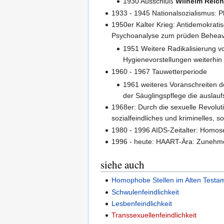
1930 Ausschluß
Wilhelm Reic
1933 - 1945 Nationalsozialismus: 
1950er Kalter Krieg: Antidemokrat
Psychoanalyse zum prüden Beheav
1951 Weitere Radikalisierung v
Hygienevorstellungen weiterhin
1960 - 1967 Tauwetterperiode
1961 weiteres Voranschreiten de
der Säuglingspflege die auslauf
1968er: Durch die sexuelle Revolut
sozialfeindliches und kriminelles
1980 - 1996 AIDS-Zeitalter: Homo
1996 - heute: HAART-Ära: Zunehmen
siehe auch
Homophobe Stellen im Alten Testa
Schwulenfeindlichkeit
Lesbenfeindlichkeit
Transsexuellenfeindlichkeit