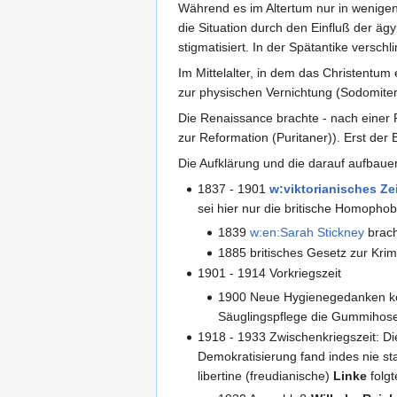
Während es im Altertum nur in wenigen
die Situation durch den Einfluß der äg
stigmatisiert. In der Spätantike versch
Im Mittelalter, in dem das Christentum 
zur physischen Vernichtung (Sodomiter
Die Renaissance brachte - nach einer 
zur Reformation (Puritaner)). Erst der
Die Aufklärung und die darauf aufbauen
1837 - 1901
w:viktorianisches Zei
sei hier nur die britische Homopho
1839
w:en:Sarah Stickney
bracht
1885 britisches Gesetz zur Krim
1901 - 1914 Vorkriegszeit
1900 Neue Hygienegedanken ko
Säuglingspflege die Gummihose 
1918 - 1933 Zwischenkriegszeit: D
Demokratisierung fand indes nie st
libertine (freudianische)
Linke
folg