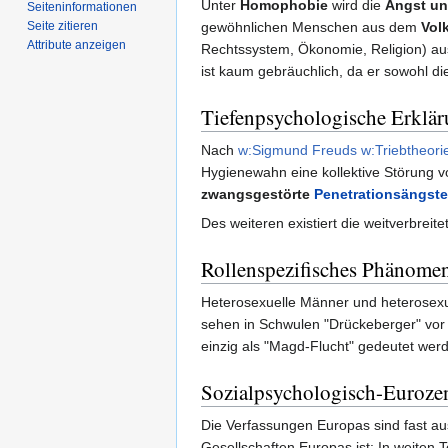
Unter
Homophobie
wird die
Angst u
Seiten­­informationen
Seite zitieren
gewöhnlichen Menschen aus dem
Vol
Attribute anzeigen
Rechtssystem, Ökonomie, Religion) au
ist kaum gebräuchlich, da er sowohl di
Tiefenpsychologische Erklä
Nach
w:Sigmund Freuds
w:Triebtheori
Hygienewahn eine kollektive Störung v
zwangsgestörte
Penetrationsängste
Des weiteren existiert die weitverbrei
Rollenspezifisches Phänome
Heterosexuelle Männer und heterosexue
sehen in Schwulen "Drückeberger" vor 
einzig als "Magd-Flucht" gedeutet werd
Sozialpsychologisch-Euroze
Die Verfassungen Europas sind fast au
Gesellschaften Europas ist: In weiten 