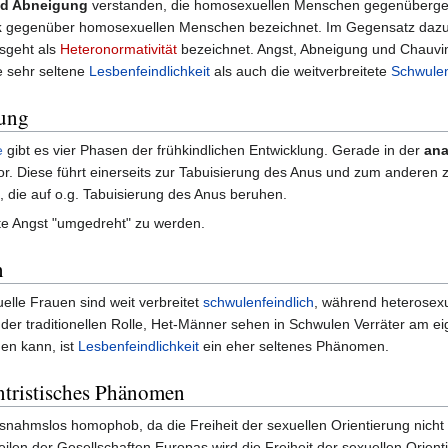
nd Abneigung
verstanden, die homosexuellen Menschen gegenübergeb
k
gegenüber homosexuellen Menschen bezeichnet. Im Gegensatz dazu
sgeht als
Heteronormativität
bezeichnet. Angst, Abneigung und Chauvi
e sehr seltene
Lesbenfeindlichkeit
als auch die weitverbreitete
Schwulen
rung
e
gibt es vier Phasen der frühkindlichen Entwicklung. Gerade in der
ana
or. Diese führt einerseits zur Tabuisierung des Anus und zum anderen 
, die auf o.g. Tabuisierung des Anus beruhen.
tete Angst "umgedreht" zu werden.
n
lle Frauen sind weit verbreitet
schwulenfeindlich
, während heterosexu
der traditionellen Rolle, Het-Männer sehen in Schwulen Verräter am e
en kann, ist
Lesbenfeindlichkeit
ein eher seltenes Phänomen.
ntristisches Phänomen
snahmslos homophob, da die Freiheit der sexuellen Orientierung nicht 
Teilen der Gesellschaften Europas wird die Freiheit der sexuellen Orie