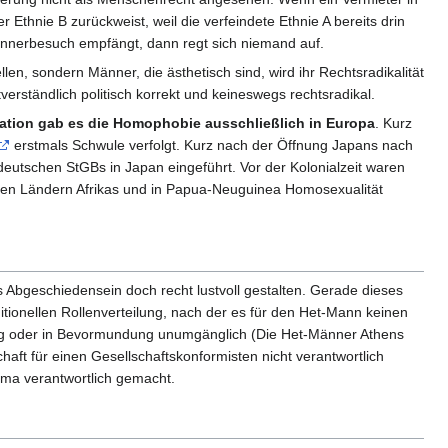
Ethnie B zurückweist, weil die verfeindete Ethnie A bereits drin
ännerbesuch empfängt, dann regt sich niemand auf.
len, sondern Männer, die ästhetisch sind, wird ihr Rechtsradikalität
erständlich politisch korrekt und keineswegs rechtsradikal.
sation gab es die Homophobie ausschließlich in Europa
. Kurz
erstmals Schwule verfolgt. Kurz nach der Öffnung Japans nach
eutschen StGBs in Japan eingeführt. Vor der Kolonialzeit waren
allen Ländern Afrikas und in Papua-Neuguinea Homosexualität
s Abgeschiedensein doch recht lustvoll gestalten. Gerade dieses
itionellen Rollenverteilung, nach der es für den Het-Mann keinen
ung oder in Bevormundung unumgänglich (Die Het-Männer Athens
aft für einen Gesellschaftskonformisten nicht verantwortlich
emma verantwortlich gemacht.