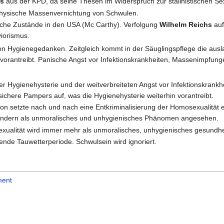
hs
aus der KPD, da seine Thesen im Widerspruch zur stalinistischen Se
Physische Massenvernichtung von Schwulen.
ische Zustände in den USA (Mc Carthy). Verfolgung
Wilhelm Reichs
auf
iorismus.
on Hygienegedanken. Zeitgleich kommt in der Säuglingspflege die aus
 vorantreibt. Panische Angst vor Infektionskrankheiten, Massenimpfung
r Hygienehysterie und der weitverbreiteten Angst vor Infektionskrankh
sichere Pampers auf, was die Hygienehysterie weiterhin vorantreibt.
ion setzte nach und nach eine Entkriminalisierung der Homosexualität 
, sondern als unmoralisches und unhygienisches Phänomen angesehen.
sexualität wird immer mehr als unmoralisches, unhygienisches gesun
de Tauwetterperiode. Schwulsein wird ignoriert.
ment