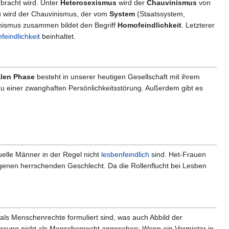
racht wird. Unter
Heterosexismus
wird der
Chauvinismus
von
 wird der Chauvinismus, der vom
System
(Staatssystem,
nismus zusammen bildet den Begriff
Homofeindlichkeit
. Letzterer
feindlichkeit
beinhaltet.
len Phase
besteht in unserer heutigen Gesellschaft mit ihrem
zu einer zwanghaften Persönlichkeitsstörung. Außerdem gibt es
elle Männer in der Regel nicht
lesbenfeindlich
sind. Het-Frauen
igenen herrschenden Geschlecht. Da die Rollenflucht bei Lesben
als Menschenrechte formuliert sind, was auch Abbild der
ntierung nicht als Menschenrecht angesehen: Wenn ein Vermieter in