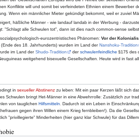
n Konflikte will und somit bei verfeindeten Ethnien einem Bewerber der 
tung. Wenn ein männlicher Mieter gekündigt bekommt, weil er zuviel M
igert, häßliche Männer - wie landauf landab in der Werbung - darzustel
t: "Schlagt alle Schwulen tot", dann ist dies nach common-sense selbstv
 sozialpsychologisch-eurozentristisches Phänomen:
Vor der Koloniali
 (Ende des 18. Jahrhunderts) wurden im Land der
Nanshoku-Tradition
wurde im Land der
Shudo-Tradition
der
schwulenfeindliche
§175 des d
Neuguineas weitgehend bisexuelle Gesellschaften. Heute wird in fast 
edingt in
sexueller Abstinenz
zu leben: Mit ein paar Kerzen läßt sich da
s Schwulen bringt Het-Männer in eine Abwehrrolle: Zusätzlich zur trad
hlen von tauglichen
Hilfsmitteln
. Dadurch ist ein Leben in Einschränk
efrauen gegen ihren Willen einem Krieg fernbleiben!). Da die Gesellsch
ch "privillegierte" Minderheiten (hier ganz klar Schwule) für das Dill
hobie