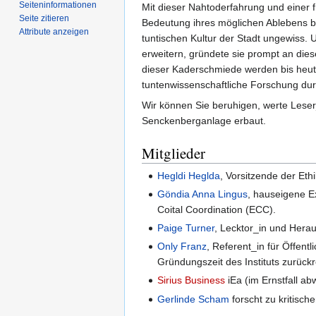
Seiten­­informationen
Mit dieser Nahtoderfahrung und einer 
Seite zitieren
Bedeutung ihres möglichen Ablebens be
Attribute anzeigen
tuntischen Kultur der Stadt ungewiss. U
erweitern, gründete sie prompt an dieser
dieser Kaderschmiede werden bis heute
tuntenwissenschaftliche Forschung durc
Wir können Sie beruhigen, werte Leser
Senckenberganlage erbaut.
Mitglieder
Hegldi Heglda
, Vorsitzende der Et
Göndia Anna Lingus
, hauseigene E
Coital Coordination (ECC).
Paige Turner
, Lecktor_in und Hera
Only Franz
, Referent_in für Öffen
Gründungszeit des Instituts zurück
Sirius Business
iEa (im Ernstfall a
Gerlinde Scham
forscht zu kritisch