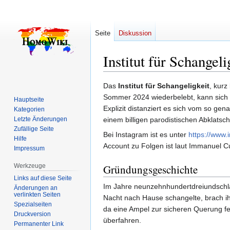
Seite
Diskussion
Institut für Schangeli
Zur
Zur
Das
Institut für Schangeligkeit
, kurz
Navigation
Suche
Sommer 2024 wiederbelebt, kann sich a
Hauptseite
springen
springen
Explizit distanziert es sich vom so ge
Kategorien
Letzte Änderungen
einem billigen parodistischen Abklatsch
Zufällige Seite
Bei Instagram ist es unter
https://www.
Hilfe
Account zu Folgen ist laut Immanuel 
Impressum
Werkzeuge
Gründungsgeschichte
Links auf diese Seite
Im Jahre neunzehnhundertdreiundschla
Änderungen an
verlinkten Seiten
Nacht nach Hause schangelte, brach i
Spezialseiten
da eine Ampel zur sicheren Querung f
Druckversion
überfahren.
Permanenter Link