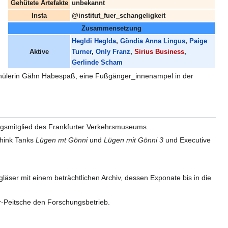
Gehütete Artefakte
unbekannt
Insta
@institut_fuer_schangeligkeit
Zusammensetzung
Hegldi Heglda
,
Göndia Anna Lingus
,
Paige
Aktive
Turner
,
Only Franz
,
Sirius Business
,
Gerlinde Scham
 Schülerin Gähn Habespaß, eine Fußgänger_innenampel in der
ungsmitglied des Frankfurter Verkehrsmuseums.
Think Tanks
Lügen mt Gönni
und
Lügen mit Gönni 3
und Executive
läser mit einem beträchtlichen Archiv, dessen Exponate bis in die
er-Peitsche den Forschungsbetrieb.