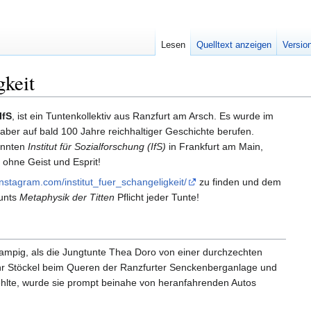
Lesen
Quelltext anzeigen
Versio
gkeit
IfS
, ist ein Tuntenkollektiv aus Ranzfurt am Arsch. Es wurde im
ber auf bald 100 Jahre reichhaltiger Geschichte berufen.
nannten
Institut für Sozialforschung (IfS)
in Frankfurt am Main,
 ohne Geist und Esprit!
instagram.com/institut_fuer_schangeligkeit/
zu finden und dem
Cunts
Metaphysik der Titten
Pflicht jeder Tunte!
mpig, als die Jungtunte Thea Doro von einer durchzechten
hr Stöckel beim Queren der Ranzfurter Senckenberganlage und
ehlte, wurde sie prompt beinahe von heranfahrenden Autos