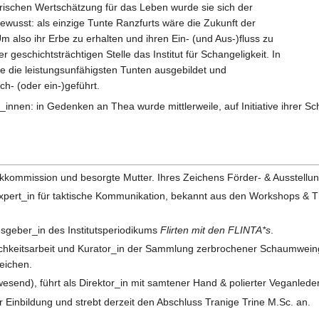
frischen Wertschätzung für das Leben wurde sie sich der
wusst: als einzige Tunte Ranzfurts wäre die Zukunft der
m also ihr Erbe zu erhalten und ihren Ein- (und Aus-)fluss zu
 geschichtsträchtigen Stelle das Institut für Schangeligkeit. In
 die leistungsunfähigsten Tunten ausgebildet und
h- (oder ein-)geführt.
_innen: in Gedenken an Thea wurde mittlerweile, auf Initiative ihrer
hikkommission und besorgte Mutter. Ihres Zeichens Förder- & Ausstell
xpert_in für taktische Kommunikation, bekannt aus den Workshops & 
usgeber_in des Institutsperiodikums
Flirten mit den FLINTA*s
.
tlichkeitsarbeit und Kurator_in der Sammlung zerbrochener Schaumweing
reichen.
bwesend), führt als Direktor_in mit samtener Hand & polierter Veganled
er Einbildung und strebt derzeit den Abschluss Tranige Trine M.Sc. an.