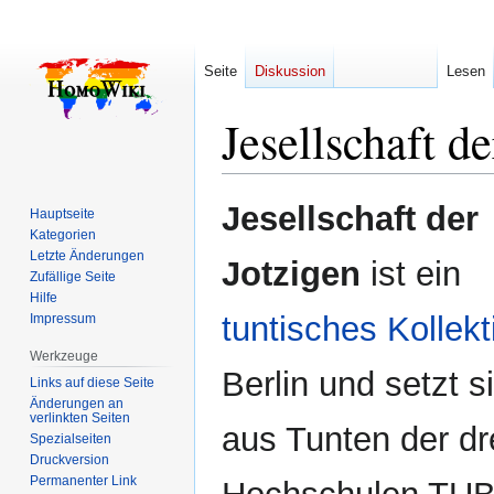
Seite
Diskussion
Lesen
Jesellschaft de
Zur
Zur
Jesellschaft der
Hauptseite
Navigation
Suche
Kategorien
springen
springen
Letzte Änderungen
Jotzigen
ist ein
Zufällige Seite
Hilfe
tuntisches Kollekt
Impressum
Werkzeuge
Berlin und setzt s
Links auf diese Seite
Änderungen an
verlinkten Seiten
aus Tunten der dr
Spezialseiten
Druckversion
Permanenter Link