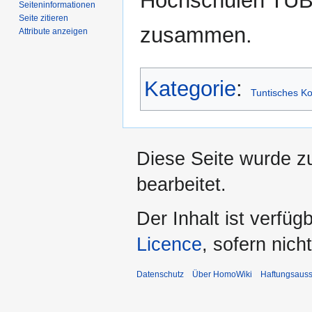
Hochschulen TUB,
Seiten­­informationen
Seite zitieren
zusammen.
Attribute anzeigen
Kategorie
:
Tuntisches Kol
Diese Seite wurde z
bearbeitet.
Der Inhalt ist verfüg
Licence
, sofern nic
Datenschutz
Über HomoWiki
Haftungsauss