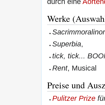
durch eine
Aorten
Werke (Auswah
Sacrimmoralinor
Superbia
,
tick, tick... BO
Rent
, Musical
Preise und Aus
Pulitzer Prize
fü