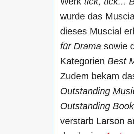
Werk
tick, tick..
wurde das Musci
dieses Muscial er
für Drama
sowie 
Kategorien
Best M
Zudem bekam da
Outstanding Musi
Outstanding Boo
verstarb Larson 