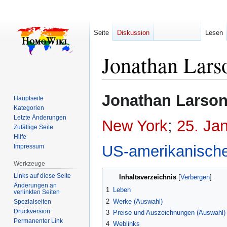
Seite
Diskussion
Lesen
Jonathan Lars
Zur
Zur
Jonathan Larso
Hauptseite
Navigation
Suche
Kategorien
springen
springen
Letzte Änderungen
New York
;
25. Ja
Zufällige Seite
Hilfe
US-amerikanisch
Impressum
Werkzeuge
Links auf diese Seite
Inhaltsverzeichnis
Änderungen an
1
Leben
verlinkten Seiten
2
Werke (Auswahl)
Spezialseiten
Druckversion
3
Preise und Auszeichnungen (Auswahl)
Permanenter Link
4
Weblinks