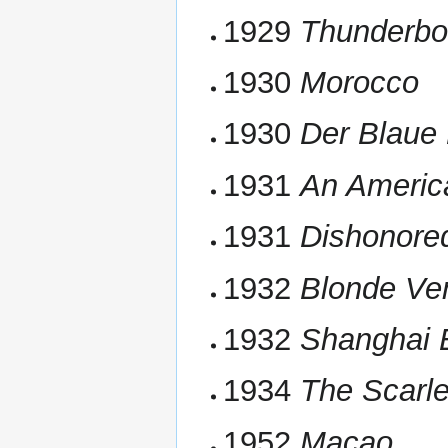
1929
Thunderbo
1930
Morocco
1930
Der Blaue
1931
An Americ
1931
Dishonore
1932
Blonde Ve
1932
Shanghai 
1934
The Scarl
1952
Macao