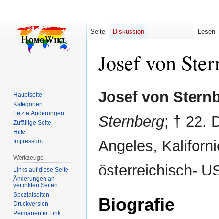
Seite
Diskussion
Lesen
Josef von Ster
Zur
Zur
Josef von Stern
Hauptseite
Navigation
Suche
Kategorien
springen
springen
Letzte Änderungen
Sternberg
; † 22.
Zufällige Seite
Hilfe
Angeles, Kaliforni
Impressum
Werkzeuge
österreichisch- 
Links auf diese Seite
Änderungen an
verlinkten Seiten
Spezialseiten
Biografie
Druckversion
Permanenter Link