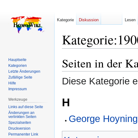
Kategorie
Diskussion
Lesen
Kategorie
:
190
Seiten in der K
Zur
Zur
Hauptseite
Navigation
Suche
Kategorien
Letzte Änderungen
springen
springen
Zufällige Seite
Diese Kategorie en
Hilfe
Impressum
H
Werkzeuge
Links auf diese Seite
Änderungen an
George Hoynin
verlinkten Seiten
Spezialseiten
Druckversion
Permanenter Link