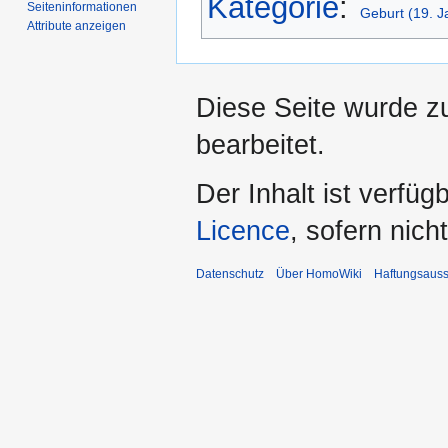
Kategorie
:
Seiten­­informationen
Geburt (19. J
Attribute anzeigen
Diese Seite wurde z
bearbeitet.
Der Inhalt ist verfüg
Licence
, sofern nic
Datenschutz
Über HomoWiki
Haftungsauss