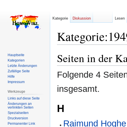
Kategorie
Diskussion
Lesen
Kategorie
:
194
Seiten in der K
Zur
Zur
Hauptseite
Navigation
Suche
Kategorien
Letzte Änderungen
springen
springen
Zufällige Seite
Folgende 4 Seiten
Hilfe
Impressum
insgesamt.
Werkzeuge
Links auf diese Seite
Änderungen an
H
verlinkten Seiten
Spezialseiten
Druckversion
Raimund Hoghe
Permanenter Link