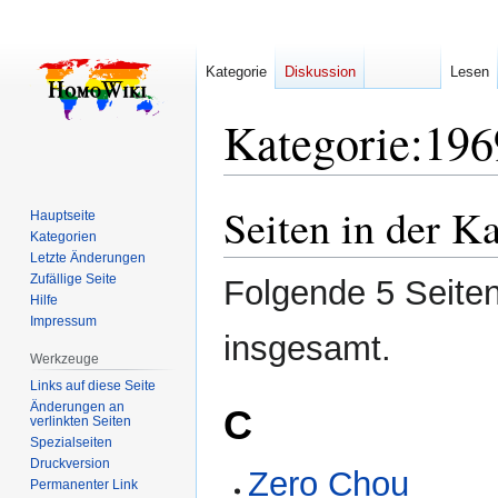
Kategorie
Diskussion
Lesen
Kategorie
:
196
Seiten in der K
Zur
Zur
Hauptseite
Navigation
Suche
Kategorien
Letzte Änderungen
springen
springen
Zufällige Seite
Folgende 5 Seiten
Hilfe
Impressum
insgesamt.
Werkzeuge
Links auf diese Seite
Änderungen an
C
verlinkten Seiten
Spezialseiten
Druckversion
Zero Chou
Permanenter Link