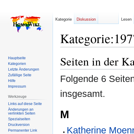
Kategorie
Diskussion
Lesen
Kategorie
:
197
Seiten in der K
Zur
Zur
Hauptseite
Navigation
Suche
Kategorien
Letzte Änderungen
springen
springen
Zufällige Seite
Folgende 6 Seiten
Hilfe
Impressum
insgesamt.
Werkzeuge
Links auf diese Seite
Änderungen an
M
verlinkten Seiten
Spezialseiten
Druckversion
Katherine Moen
Permanenter Link