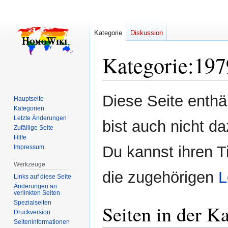
Kategorie
Diskussion
Kategorie
:
197
Zur
Zur
Diese Seite enth
Hauptseite
Navigation
Suche
Kategorien
springen
springen
Letzte Änderungen
bist auch nicht da
Zufällige Seite
Hilfe
Du kannst ihren T
Impressum
Werkzeuge
die zugehörigen
L
Links auf diese Seite
Änderungen an
verlinkten Seiten
Spezialseiten
Seiten in der K
Druckversion
Seiten­­informationen