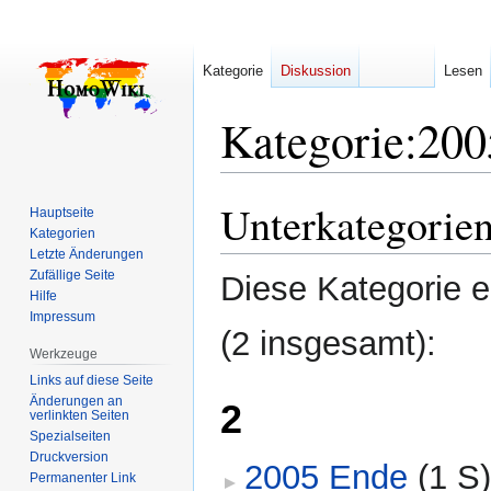
Kategorie
Diskussion
Lesen
Kategorie
:
200
Unterkategorie
Zur
Zur
Hauptseite
Navigation
Suche
Kategorien
Letzte Änderungen
springen
springen
Zufällige Seite
Diese Kategorie e
Hilfe
Impressum
(2 insgesamt):
Werkzeuge
Links auf diese Seite
Änderungen an
2
verlinkten Seiten
Spezialseiten
Druckversion
2005 Ende
‎
(1 S
Permanenter Link