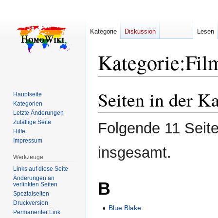
Kategorie
Diskussion
Lesen
Kategorie
:
Fil
Seiten in der K
Zur
Zur
Hauptseite
Navigation
Suche
Kategorien
Letzte Änderungen
springen
springen
Zufällige Seite
Folgende 11 Seite
Hilfe
Impressum
insgesamt.
Werkzeuge
Links auf diese Seite
Änderungen an
B
verlinkten Seiten
Spezialseiten
Druckversion
Blue Blake
Permanenter Link