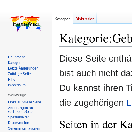
Kategorie
Diskussion
Kategorie
:
Geb
Zur
Zur
Diese Seite enth
Hauptseite
Navigation
Suche
Kategorien
springen
springen
Letzte Änderungen
bist auch nicht da
Zufällige Seite
Hilfe
Du kannst ihren T
Impressum
Werkzeuge
die zugehörigen
L
Links auf diese Seite
Änderungen an
verlinkten Seiten
Spezialseiten
Seiten in der K
Druckversion
Seiten­­informationen