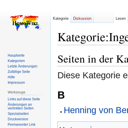
Kategorie
Diskussion
Lesen
Kategorie
:
Ing
Seiten in der K
Zur
Zur
Hauptseite
Navigation
Suche
Kategorien
Letzte Änderungen
springen
springen
Zufällige Seite
Diese Kategorie en
Hilfe
Impressum
B
Werkzeuge
Links auf diese Seite
Änderungen an
Henning von Be
verlinkten Seiten
Spezialseiten
Druckversion
Permanenter Link