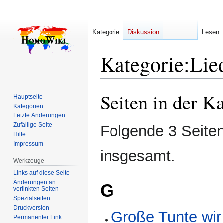
Kategorie
Diskussion
Lesen
Kategorie
:
Lie
Seiten in der K
Zur
Zur
Hauptseite
Navigation
Suche
Kategorien
Letzte Änderungen
springen
springen
Zufällige Seite
Folgende 3 Seiten
Hilfe
Impressum
insgesamt.
Werkzeuge
Links auf diese Seite
Änderungen an
G
verlinkten Seiten
Spezialseiten
Druckversion
Große Tunte wir
Permanenter Link