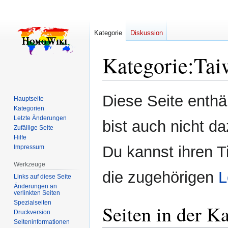
Kategorie
Diskussion
Kategorie
:
Tai
Zur
Zur
Diese Seite enth
Hauptseite
Navigation
Suche
Kategorien
springen
springen
Letzte Änderungen
bist auch nicht da
Zufällige Seite
Hilfe
Du kannst ihren T
Impressum
Werkzeuge
die zugehörigen
L
Links auf diese Seite
Änderungen an
verlinkten Seiten
Spezialseiten
Seiten in der K
Druckversion
Seiten­­informationen