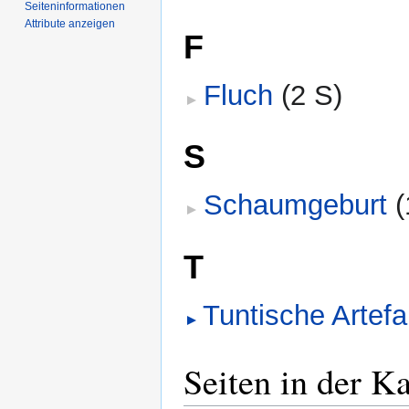
Seiten­­informationen
Attribute anzeigen
F
Fluch
‎
(2 S)
S
Schaumgeburt
‎
(
T
Tuntische Artefa
Seiten in der K