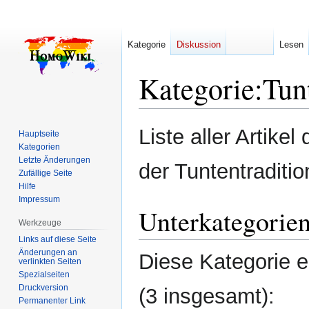
Kategorie
Diskussion
Lesen
Kategorie
:
Tun
Zur
Zur
Liste aller Artike
Hauptseite
Navigation
Suche
Kategorien
springen
springen
Letzte Änderungen
der Tuntentraditi
Zufällige Seite
Hilfe
Impressum
Unterkategorie
Werkzeuge
Links auf diese Seite
Änderungen an
Diese Kategorie e
verlinkten Seiten
Spezialseiten
Druckversion
(3 insgesamt):
Permanenter Link