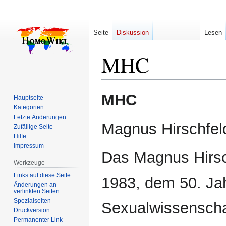
Seite
Diskussion
Lesen
MHC
Zur
Zur
MHC
Hauptseite
Navigation
Suche
Kategorien
springen
springen
Letzte Änderungen
Magnus Hirschfel
Zufällige Seite
Hilfe
Impressum
Das Magnus Hirsc
Werkzeuge
Links auf diese Seite
1983, dem 50. Jah
Änderungen an
verlinkten Seiten
Spezialseiten
Sexualwissenschaft
Druckversion
Permanenter Link