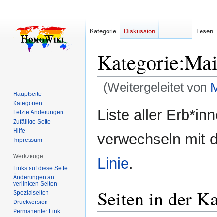
Kategorie
Diskussion
Lesen
Kategorie
:
Mai
(Weitergeleitet von
M
Hauptseite
Kategorien
Zur
Zur
Liste aller Erb*in
Letzte Änderungen
Navigation
Suche
Zufällige Seite
springen
springen
Hilfe
verwechseln mit
Impressum
Werkzeuge
Linie
.
Links auf diese Seite
Änderungen an
verlinkten Seiten
Seiten in der K
Spezialseiten
Druckversion
Permanenter Link