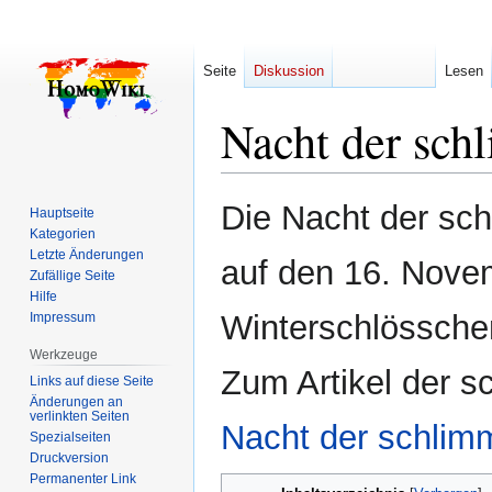
Seite
Diskussion
Lesen
Nacht der sch
Zur
Zur
Die Nacht der sch
Hauptseite
Navigation
Suche
Kategorien
springen
springen
Letzte Änderungen
auf den 16. Nove
Zufällige Seite
Hilfe
Winterschlösschen
Impressum
Werkzeuge
Zum Artikel der 
Links auf diese Seite
Änderungen an
verlinkten Seiten
Nacht der schlim
Spezialseiten
Druckversion
Permanenter Link