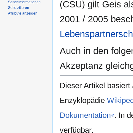
(CSU) gilt Geis al
Seiten­­informationen
Seite zitieren
Attribute anzeigen
2001 / 2005 besc
Lebenspartnersch
Auch in den folge
Akzeptanz gleichg
Dieser Artikel basiert
Enzyklopädie
Wikiped
Dokumentation
. In 
verfügbar.