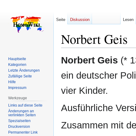
Seite
Diskussion
Lesen
Norbert Geis
Zur
Zur
Norbert Geis
(* 1
Hauptseite
Navigation
Suche
Kategorien
springen
springen
Letzte Änderungen
ein deutscher Poli
Zufällige Seite
Hilfe
vier Kinder.
Impressum
Werkzeuge
Ausführliche Vers
Links auf diese Seite
Änderungen an
verlinkten Seiten
Spezialseiten
Zusammen mit d
Druckversion
Permanenter Link