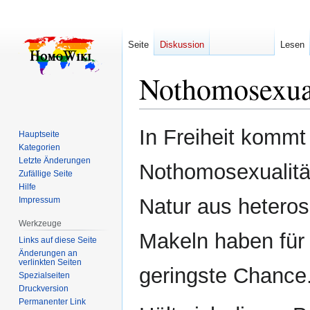
Seite
Diskussion
Lesen
Nothomosexual
Zur
Zur
In Freiheit komm
Hauptseite
Navigation
Suche
Kategorien
springen
springen
Letzte Änderungen
Nothomosexualität
Zufällige Seite
Hilfe
Natur aus heteros
Impressum
Werkzeuge
Makeln haben für 
Links auf diese Seite
Änderungen an
verlinkten Seiten
geringste Chance
Spezialseiten
Druckversion
Permanenter Link