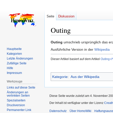
Seite
Diskussion
Outing
Zur
Zur
Outing
umschrieb ursprünglich das 
Navigation
Suche
Hauptseite
Ausführliche Version in der
Wikipedia
springen
springen
Kategorien
Letzte Änderungen
Dieser Artikel basiert auf dem Artikel
Outing
Zufällige Seite
Hilfe
Impressum
Kategorie
:
Aus der Wikipedia
Werkzeuge
Links auf diese Seite
Änderungen an
verlinkten Seiten
Diese Seite wurde zuletzt am 4. November 200
Spezialseiten
Der Inhalt ist verfügbar unter der Lizenz
Creat
Druckversion
Permanenter Link
Datenschutz
Über HomoWiki
Haftungsauss