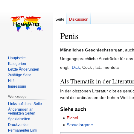
Seite
Diskussion
Penis
Zur
Zur
Männliches Geschlechtsorgan
, auc
Navigation
Suche
Hauptseite
Umgangsprachliche Ausdrücke für das b
springen
springen
Kategorien
engl.:
Dick
, Cock ; lat.: mentula
Letzte Änderungen
Zufällige Seite
Als Thematik in der Literatu
Hilfe
Impressum
In der obszönen Literatur gibt es genü
Werkzeuge
wohl die ordinärsten der hohen Weltlite
Links auf diese Seite
Siehe auch
Änderungen an
verlinkten Seiten
Eichel
Spezialseiten
Sexualorgane
Druckversion
Permanenter Link