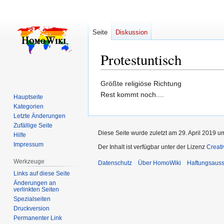
Seite
Diskussion
Protestuntisch
Zur
Zur
Größte religiöse Richtung
Navigation
Suche
Rest kommt noch....
Hauptseite
springen
springen
Kategorien
Letzte Änderungen
Zufällige Seite
Diese Seite wurde zuletzt am 29. April 2019 u
Hilfe
Impressum
Der Inhalt ist verfügbar unter der Lizenz
Creat
Werkzeuge
Datenschutz
Über HomoWiki
Haftungsauss
Links auf diese Seite
Änderungen an
verlinkten Seiten
Spezialseiten
Druckversion
Permanenter Link