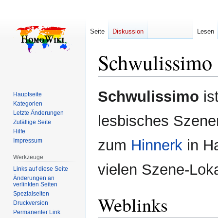
Seite
Diskussion
Lesen
Schwulissimo
Zur
Zur
Schwulissimo
is
Hauptseite
Navigation
Suche
Kategorien
springen
springen
Letzte Änderungen
lesbisches Szene
Zufällige Seite
Hilfe
zum
Hinnerk
in Ha
Impressum
Werkzeuge
vielen Szene-Lokal
Links auf diese Seite
Änderungen an
verlinkten Seiten
Spezialseiten
Weblinks
Druckversion
Permanenter Link