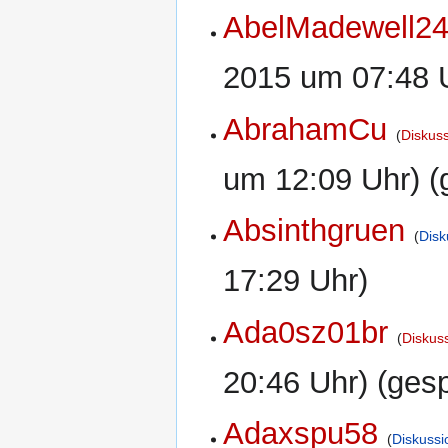
AbelMadewell2
2015 um 07:48 U
AbrahamCu
Diskus
um 12:09 Uhr) (
Absinthgruen
Disk
17:29 Uhr)
Ada0sz01br
Diskus
20:46 Uhr) (gesp
Adaxspu58
Diskussi