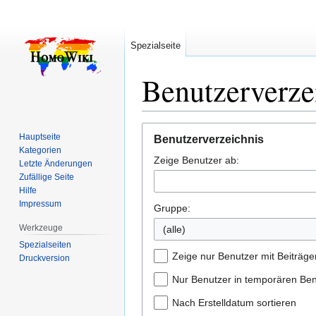
Spezialseite
Benutzerverze
Zur
Zur
Hauptseite
Benutzerverzeichnis
Navigation
Suche
Kategorien
Zeige Benutzer ab:
springen
springen
Letzte Änderungen
Zufällige Seite
Hilfe
Impressum
Gruppe:
Werkzeuge
(alle)
Spezialseiten
Zeige nur Benutzer mit Beiträge
Druckversion
Nur Benutzer in temporären Be
Nach Erstelldatum sortieren