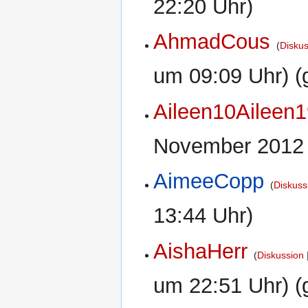
22:20 Uhr)
AhmadCous
Disku
um 09:09 Uhr) (
Aileen10Aileen
November 2012 
AimeeCopp
Diskuss
13:44 Uhr)
AishaHerr
Diskussion
um 22:51 Uhr) (