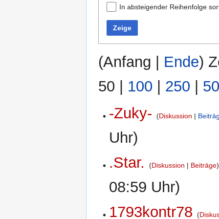
In absteigender Reihenfolge sor
Zeige
(
Anfang
|
Ende
) Z
50
|
100
|
250
|
5
-Zuky-
Diskussion
Beiträ
Uhr)
.Star.
Diskussion
Beiträge
08:59 Uhr)
1793kontr78
Disku