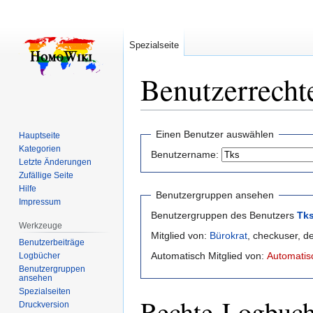
Spezialseite
Benutzerrecht
Zur
Zur
Einen Benutzer auswählen
Hauptseite
Navigation
Suche
Kategorien
Benutzername:
springen
springen
Letzte Änderungen
Zufällige Seite
Hilfe
Benutzergruppen ansehen
Impressum
Benutzergruppen des Benutzers
Tk
Werkzeuge
Mitglied von:
Bürokrat
, checkuser, d
Benutzerbeiträge
Automatisch Mitglied von:
Automatisc
Logbücher
Benutzergruppen
ansehen
Spezialseiten
Rechte-Logbuc
Druckversion