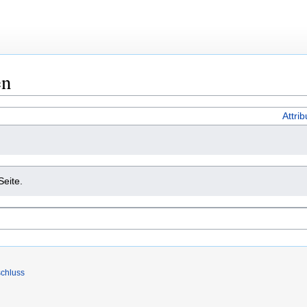
en
Attri
Seite.
chluss