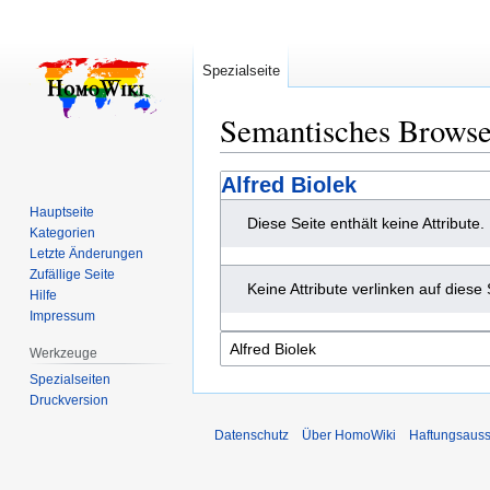
Spezialseite
Semantisches Brows
Zur
Zur
Alfred Biolek
Navigation
Suche
Hauptseite
Diese Seite enthält keine Attribute.
springen
springen
Kategorien
Letzte Änderungen
Zufällige Seite
Keine Attribute verlinken auf diese 
Hilfe
Impressum
Werkzeuge
Spezialseiten
Druckversion
Datenschutz
Über HomoWiki
Haftungsauss