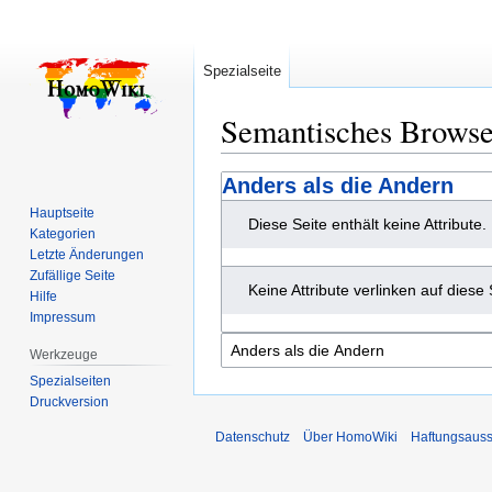
Spezialseite
Semantisches Brows
Zur
Zur
Anders als die Andern
Navigation
Suche
Hauptseite
Diese Seite enthält keine Attribute.
springen
springen
Kategorien
Letzte Änderungen
Zufällige Seite
Keine Attribute verlinken auf diese 
Hilfe
Impressum
Werkzeuge
Spezialseiten
Druckversion
Datenschutz
Über HomoWiki
Haftungsauss