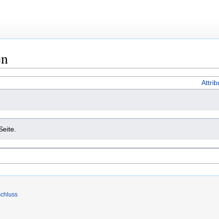
en
Attri
Seite.
chluss