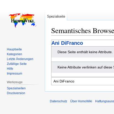
Spezialseite
Semantisches Brows
Zur
Zur
Ani DiFranco
Navigation
Suche
Hauptseite
Diese Seite enthält keine Attribute.
springen
springen
Kategorien
Letzte Änderungen
Zufällige Seite
Keine Attribute verlinken auf diese 
Hilfe
Impressum
Werkzeuge
Spezialseiten
Druckversion
Datenschutz
Über HomoWiki
Haftungsauss