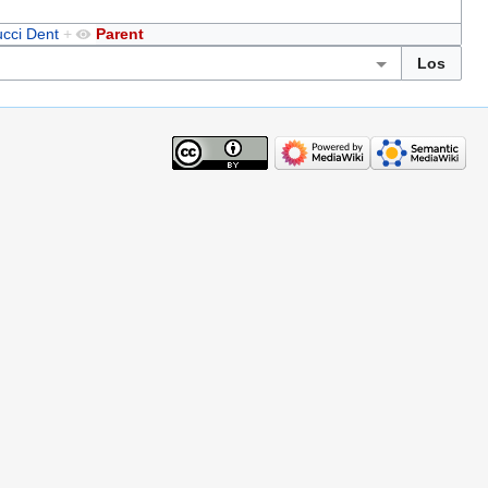
cci Dent
+
Parent