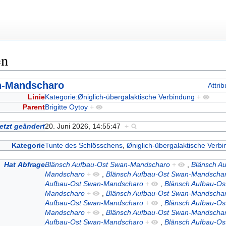
en
n-Mandscharo
Attri
Linie
Kategorie:Øniglich-übergalaktische Verbindung
+
Parent
Brigitte Oytoy
+
etzt geändert
20. Juni 2026, 14:55:47
+
Kategorie
Tunte des Schlösschens
,
Øniglich-übergalaktische Verb
Hat Abfrage
Blänsch Aufbau-Ost Swan-Mandscharo
+
,
Blänsch A
Mandscharo
+
,
Blänsch Aufbau-Ost Swan-Mandscha
Aufbau-Ost Swan-Mandscharo
+
,
Blänsch Aufbau-O
Mandscharo
+
,
Blänsch Aufbau-Ost Swan-Mandscha
Aufbau-Ost Swan-Mandscharo
+
,
Blänsch Aufbau-O
Mandscharo
+
,
Blänsch Aufbau-Ost Swan-Mandscha
Aufbau-Ost Swan-Mandscharo
+
,
Blänsch Aufbau-O