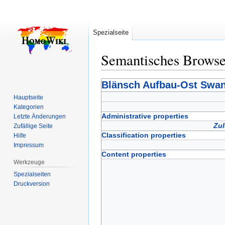
Spezialseite
Semantisches Brows
Zur
Zur
Blänsch Aufbau-Ost Swa
Navigation
Suche
Hauptseite
springen
springen
Kategorien
Administrative properties
Letzte Änderungen
Zul
Zufällige Seite
Classification properties
Hilfe
Impressum
Content properties
Werkzeuge
Spezialseiten
Druckversion