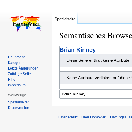
Spezialseite
Semantisches Brows
Zur
Zur
Brian Kinney
Navigation
Suche
Hauptseite
Diese Seite enthält keine Attribute.
springen
springen
Kategorien
Letzte Änderungen
Zufällige Seite
Keine Attribute verlinken auf diese 
Hilfe
Impressum
Werkzeuge
Spezialseiten
Druckversion
Datenschutz
Über HomoWiki
Haftungsauss