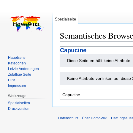
Spezialseite
Semantisches Brows
Zur
Zur
Capucine
Navigation
Suche
Hauptseite
Diese Seite enthält keine Attribute.
springen
springen
Kategorien
Letzte Änderungen
Zufällige Seite
Keine Attribute verlinken auf diese 
Hilfe
Impressum
Werkzeuge
Spezialseiten
Druckversion
Datenschutz
Über HomoWiki
Haftungsauss