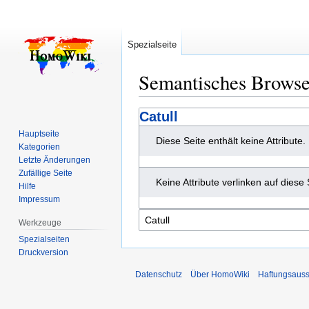
Spezialseite
Semantisches Brows
Zur
Zur
Catull
Navigation
Suche
Hauptseite
Diese Seite enthält keine Attribute.
springen
springen
Kategorien
Letzte Änderungen
Zufällige Seite
Keine Attribute verlinken auf diese 
Hilfe
Impressum
Werkzeuge
Spezialseiten
Druckversion
Datenschutz
Über HomoWiki
Haftungsauss