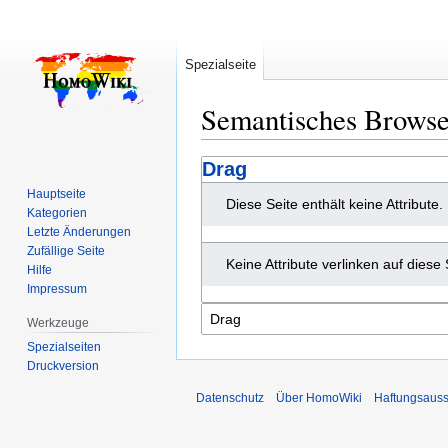
Spezialseite
Semantisches Brows
Zur
Zur
Drag
Navigation
Suche
Hauptseite
Diese Seite enthält keine Attribute.
springen
springen
Kategorien
Letzte Änderungen
Zufällige Seite
Keine Attribute verlinken auf diese 
Hilfe
Impressum
Werkzeuge
Spezialseiten
Druckversion
Datenschutz
Über HomoWiki
Haftungsauss